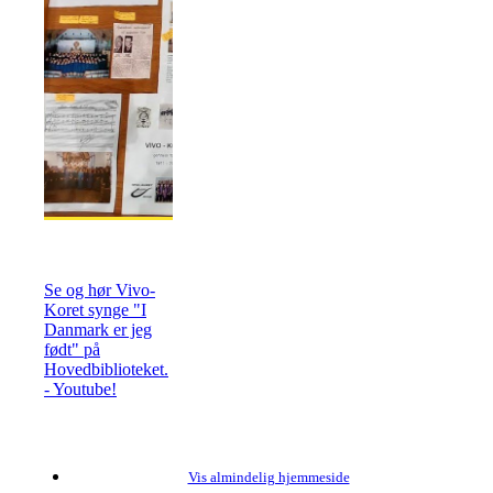
Se og hør Vivo-
Koret synge "I
Danmark er jeg
født" på
Hovedbiblioteket.
- Youtube!
Vis almindelig hjemmeside