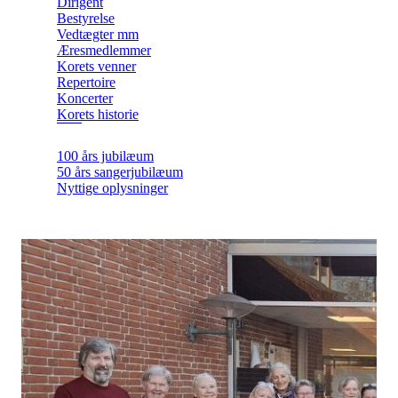
Dirigent
Bestyrelse
Vedtægter mm
Æresmedlemmer
Korets venner
Repertoire
Koncerter
Korets historie
100 års jubilæum
50 års sangerjubilæum
Nyttige oplysninger