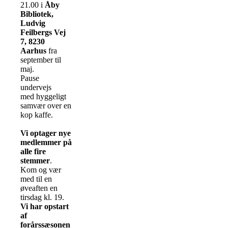
21.00 i
Åby
Bibliotek,
Ludvig
Feilbergs Vej
7, 8230
Aarhus
fra
september til
maj.
Pause
undervejs
med hyggeligt
samvær over en
kop kaffe.
Vi optager nye
medlemmer på
alle fire
stemmer
.
Kom og vær
med til en
øveaften en
tirsdag kl. 19.
Vi har opstart
af
forårssæsonen