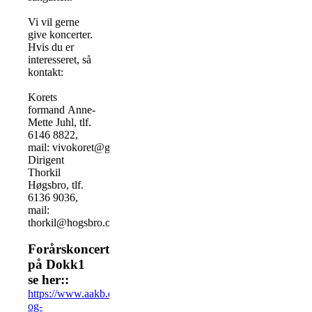
Vi vil gerne
give koncerter.
Hvis du er
interesseret, så
kontakt:
Korets
formand Anne-
Mette Juhl, tlf.
6146 8822,
mail: vivokoret@gmail.com
Dirigent
Thorkil
Høgsbro, tlf.
6136 9036,
mail:
thorkil@hogsbro.org
Forårskoncert
på Dokk1
se her::
https://www.aakb.dk/hovedbiblioteket/arrangementer/lyd-
og-