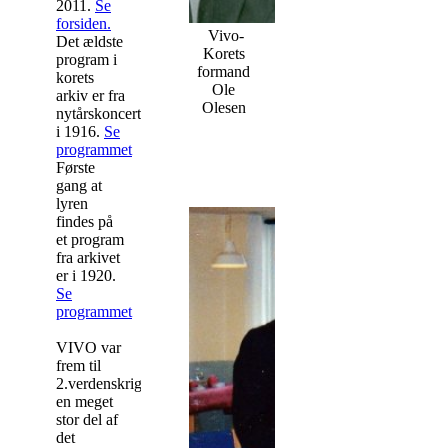
2011.
Se
forsiden.
Vivo-
Det ældste
Korets
program i
formand
korets
Ole
arkiv er fra
Olesen
nytårskoncerten
i 1916.
Se
programmet
Første
gang at
lyren
findes på
et program
fra arkivet
er i 1920.
Se
programmet
VIVO var
frem til
2.verdenskrig
en meget
stor del af
det