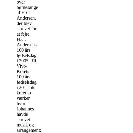
over
børnesange
af H.C.
Andersen,
der blev
skrevet for
at fejre
H.C.
Andersens
100 års
fødselsdag
i 2005. Til
Vivo-
Korets
100 års
fødselsdag
i 2011 fik
koret to
værker,
hvor
Johannes
havde
skrevet
musik og
arrangement: