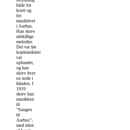
både for
koret og
for
musiklivet
i Aarhus.
Han skrev
adskillige
melodier.
Det var før
kopimaskinen
var
opfundet,
og han
skrev hver
en node i
hånden. I
1919
skrev han
musikken
til
”Sangen
til
Aarhus”,
med tekst