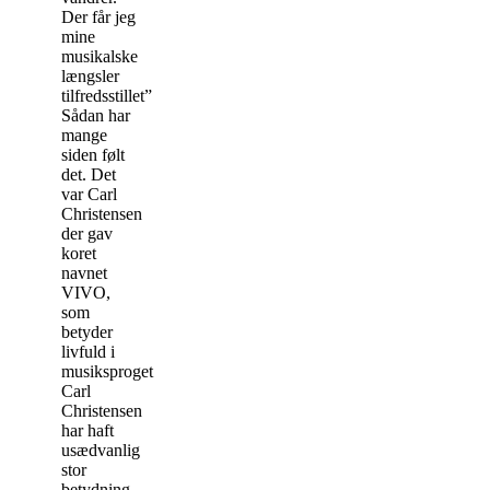
Der får jeg
mine
musikalske
længsler
tilfredsstillet”
Sådan har
mange
siden følt
det. Det
var Carl
Christensen
der gav
koret
navnet
VIVO,
som
betyder
livfuld i
musiksproget.
Carl
Christensen
har haft
usædvanlig
stor
betydning