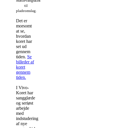
Møllevangskirken
til
pladeomslag.
Det er
morsomt
at se,
hvordan
koret har
set ud
gennem
tiden.
Se
billeder af
koret
gennem
tiden.
I Vivo-
Koret har
sangglæde
og seriøst
arbejde
med
indstudering
af nye