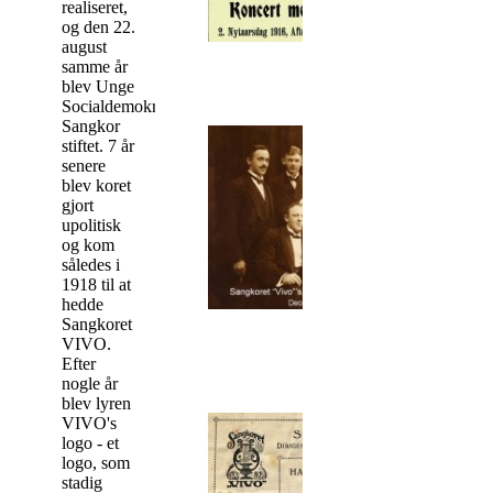
realiseret,
og den 22.
august
samme år
blev Unge
Socialdemokraters
Sangkor
stiftet. 7 år
senere
blev koret
gjort
upolitisk
og kom
således i
1918 til at
hedde
Sangkoret
VIVO.
Efter
nogle år
blev lyren
VIVO's
logo - et
logo, som
stadig