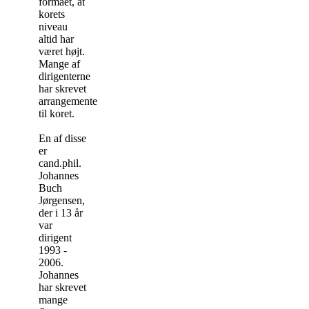
formået, at
korets
niveau
altid har
været højt.
Mange af
dirigenterne
har skrevet
arrangementer
til koret.
En af disse
er
cand.phil.
Johannes
Buch
Jørgensen,
der i 13 år
var
dirigent
1993 -
2006.
Johannes
har skrevet
mange