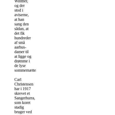
Winther,
og der
stod i
aviserne,
at han
sang den
sådan, at
det fik
hundreder
af små
aarhus-
damer til
at ligge og
drømme i
de lyse
sommernætter.
Carl
Christensen
har i 1917
skrevet et
Sangerhurra,
som koret
stadig
bruger ved