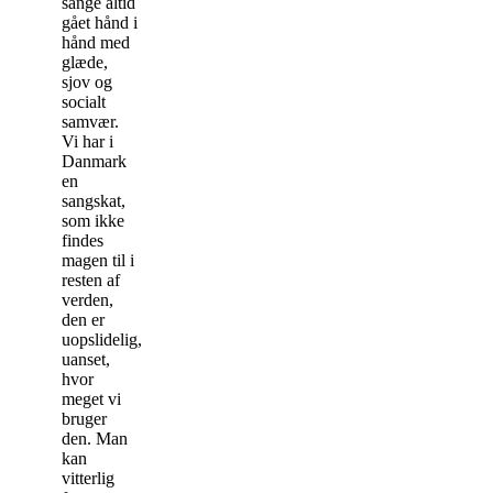
sange altid
gået hånd i
hånd med
glæde,
sjov og
socialt
samvær.
Vi har i
Danmark
en
sangskat,
som ikke
findes
magen til i
resten af
verden,
den er
uopslidelig,
uanset,
hvor
meget vi
bruger
den. Man
kan
vitterlig