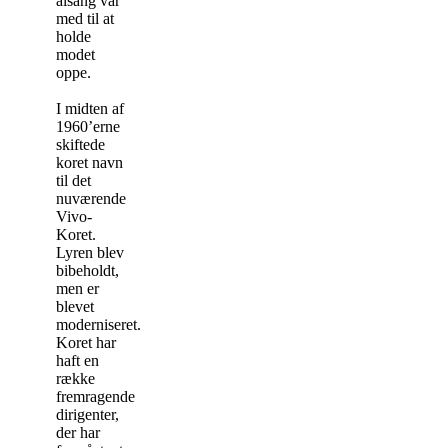
alsang var
med til at
holde
modet
oppe.
I midten af
1960’erne
skiftede
koret navn
til det
nuværende
Vivo-
Koret.
Lyren blev
bibeholdt,
men er
blevet
moderniseret.
Koret har
haft en
række
fremragende
dirigenter,
der har