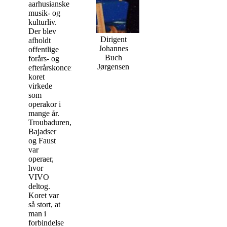
aarhusianske
musik- og
kulturliv.
Der blev
Dirigent
afholdt
Johannes
offentlige
Buch
forårs- og
Jørgensen
efterårskoncerter,
koret
virkede
som
operakor i
mange år.
Troubaduren,
Bajadser
og Faust
var
operaer,
hvor
VIVO
deltog.
Koret var
så stort, at
man i
forbindelse