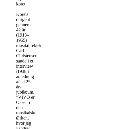
koret.
Korets
dirigent
gennem
42 år
(1913–
1955)
musikdirektør
Carl
Christensen
sagde i et
interview
i1938 i
anledning
af sit 25
års
jubilæum.
”VIVO er
Oasen i
den
musikalske
Ørken,
hvor jeg
vandrer.