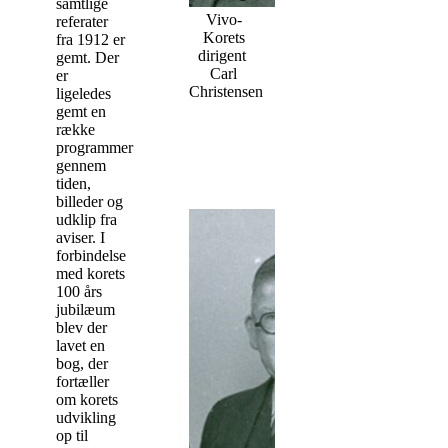
samtlige
Vivo-
referater
Korets
fra 1912 er
dirigent
gemt. Der
Carl
er
Christensen
ligeledes
gemt en
række
programmer
gennem
tiden,
billeder og
udklip fra
aviser. I
forbindelse
med korets
100 års
jubilæum
blev der
lavet en
bog, der
fortæller
om korets
udvikling
op til