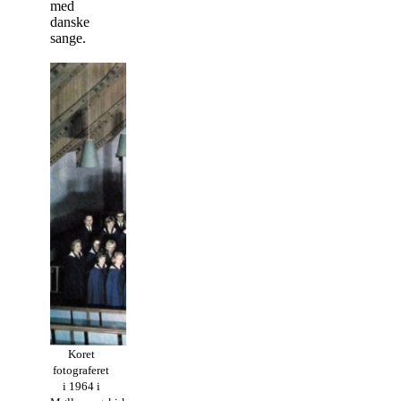
med
danske
sange.
Koret
fotograferet
i 1964 i