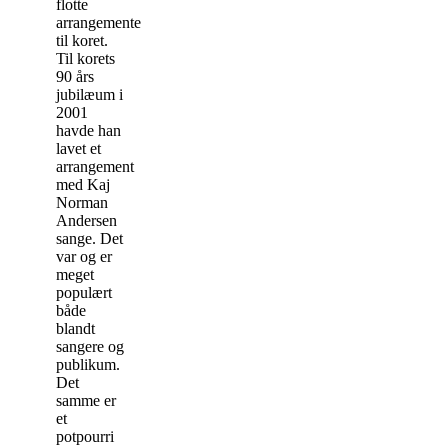
flotte
arrangementer
til koret.
Til korets
90 års
jubilæum i
2001
havde han
lavet et
arrangement
med Kaj
Norman
Andersen
sange. Det
var og er
meget
populært
både
blandt
sangere og
publikum.
Det
samme er
et
potpourri