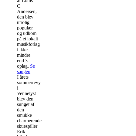
af Louis
C.
Andersen,
den blev
utrolig
populær
og udkom
på et lokalt
musikforlag
i ikke
mindre
end 3
oplag.
Se
sangen
I årets
sommerrevy
i
Vennelyst
blev den
sunget af
den
smukke
charmerende
skuespiller
Erik