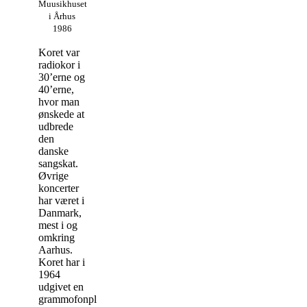
Muusikhuset
i Århus
1986
Koret var
radiokor i
30’erne og
40’erne,
hvor man
ønskede at
udbrede
den
danske
sangskat.
Øvrige
koncerter
har været i
Danmark,
mest i og
omkring
Aarhus.
Koret har i
1964
udgivet en
grammofonplade