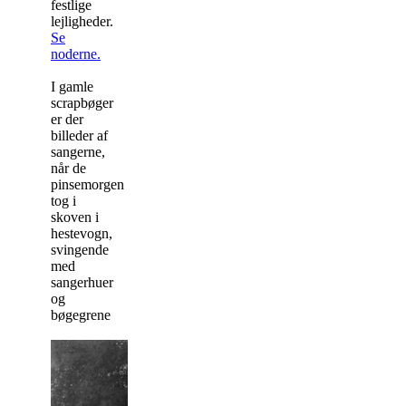
festlige
lejligheder.
Se
noderne.
I gamle
scrapbøger
er der
billeder af
sangerne,
når de
pinsemorgen
tog i
skoven i
hestevogn,
svingende
med
sangerhuer
og
bøgegrene